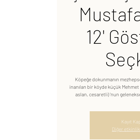
Mustafa
12' Gö
Seçk
Köpeğe dokunmanın mezhepsel
inanılan bir köyde küçük Mehmet i
aslan, cesaretli) 'nun gelenek
Kayıt Kap
Diğer etkinlik