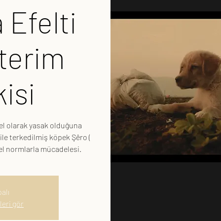
 Efelti
sterim
isi
 olarak yasak olduğuna
le terkedilmiş köpek Şêro (
sel normlarla mücadelesi.
alı
leri gör