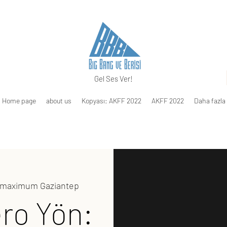
Gel Ses Ver!
Home page
about us
Kopyası: AKFF 2022
AKFF 2022
Daha fazla
emaximum Gaziantep
ero Yön: