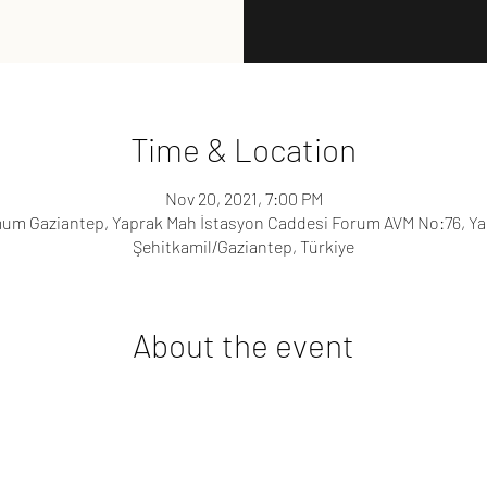
Time & Location
Nov 20, 2021, 7:00 PM
m Gaziantep, Yaprak Mah İstasyon Caddesi Forum AVM No:76, Yap
Şehitkamil/Gaziantep, Türkiye
About the event