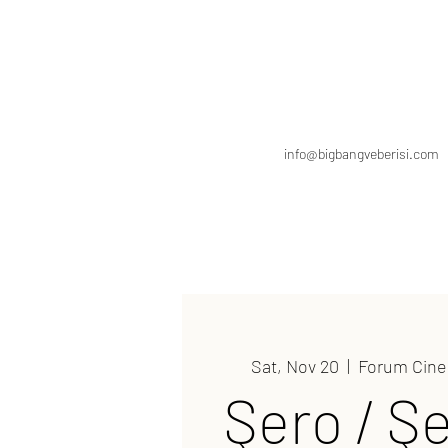
info@bigbangveberisi.com
Sat, Nov 20
  |  
Forum Cin
Şero / Ş