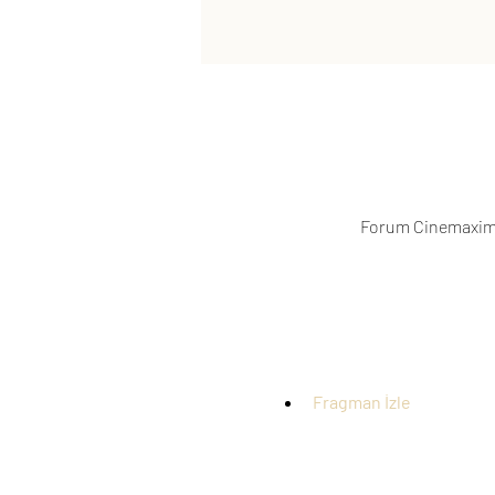
Forum Cinemaximu
Fragman İzle