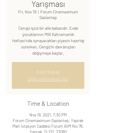
Yarışması
Fri, Nov 19
  |  
Forum Cinemaximum
Gaziantep
Cengiz işsiz bir aile babasıdır. Evde
çocuklarının Milli Kahramanlık
Haftası’nda oynayacakları piyesin hazırlığı
sürerken, Cengiz’in davranışları
değişmeye başlar.
Kayıt Kapalı
Diğer etkinlikleri gör
Time & Location
Nov 19, 2021, 7:30 PM
Forum Cinemaximum Gaziantep, Yaprak
Mah İstasyon Caddesi Forum AVM No:76,
Yaprak, D:212, 27080