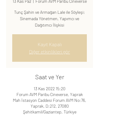
13 Kas Paz
  |  
Forum AVM Paribu Cineverse
Tunç Şahin ve Armağan Lale ile Söyleşi:
Sinemada Yönetmen, Yapımcı ve
Dağıtımcı İlişkisi
Kayıt Kapalı
Diğer etkinlikleri gör
Saat ve Yer
13 Kas 2022 15:20
Forum AVM Paribu Cineverse, Yaprak
Mah İstasyon Caddesi Forum AVM No:76,
Yaprak, D:212, 27080
Şehitkamil/Gaziantep, Türkiye