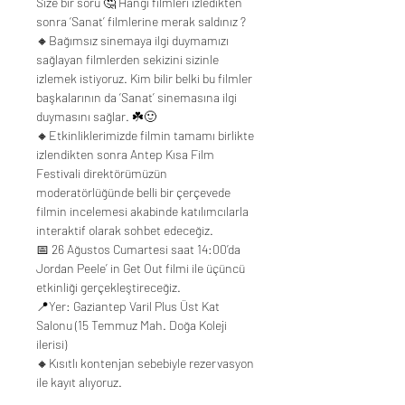
Size bir soru 🤔 Hangi filmleri izledikten 
sonra ‘Sanat’ filmlerine merak saldınız ?
🔸Bağımsız sinemaya ilgi duymamızı 
sağlayan filmlerden sekizini sizinle 
izlemek istiyoruz. Kim bilir belki bu filmler 
başkalarının da ‘Sanat’ sinemasına ilgi 
duymasını sağlar. ☘️🙂
🔸Etkinliklerimizde filmin tamamı birlikte 
izlendikten sonra Antep Kısa Film 
Festivali direktörümüzün 
moderatörlüğünde belli bir çerçevede 
filmin incelemesi akabinde katılımcılarla 
interaktif olarak sohbet edeceğiz. 
📅 26 Ağustos Cumartesi saat 14:00’da 
Jordan Peele’ in Get Out filmi ile üçüncü 
etkinliği gerçekleştireceğiz.
📍Yer: Gaziantep Varil Plus Üst Kat 
Salonu (15 Temmuz Mah. Doğa Koleji 
ilerisi)
🔸Kısıtlı kontenjan sebebiyle rezervasyon 
ile kayıt alıyoruz. 