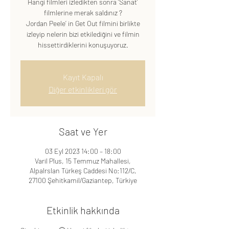
Hangi filmleri izledikten sonra ‘Sanat’
filmlerine merak saldınız ?
Jordan Peele’ in Get Out filmini birlikte
izleyip nelerin bizi etkilediğini ve filmin
hissettirdiklerini konuşuyoruz.
Kayıt Kapalı
Diğer etkinlikleri gör
Saat ve Yer
03 Eyl 2023 14:00 – 18:00
Varil Plus, 15 Temmuz Mahallesi,
Alpalrslan Türkeş Caddesi No:112/C,
27100 Şehitkamil/Gaziantep, Türkiye
Etkinlik hakkında