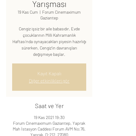
Yarışması
19 Kas Cum
  |  
Forum Cinemaximum
Gaziantep
Cengiz işsiz bir aile babasıdır. Evde
çocuklarının Milli Kahramanlık
Haftası’nda oynayacakları piyesin hazırlığı
sürerken, Cengiz’in davranışları
değişmeye başlar.
Kayıt Kapalı
Diğer etkinlikleri gör
Saat ve Yer
19 Kas 2021 19:30
Forum Cinemaximum Gaziantep, Yaprak
Mah İstasyon Caddesi Forum AVM No:76,
Yaprak, D:212, 27080