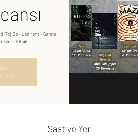
Seansı
d Roj Be - Labirent - Sahne
ekiler - Eksik
alı
leri gör
Saat ve Yer