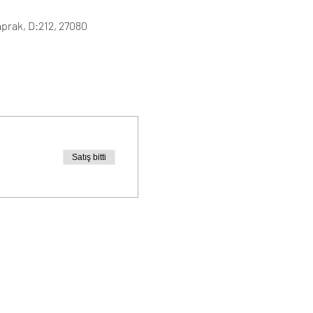
rak, D:212, 27080
Satış bitti