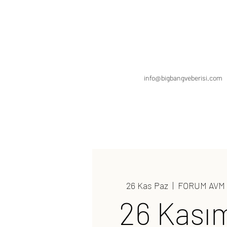
info@bigbangveberisi.com
26 Kas Paz
  |  
FORUM AVM
26 Kası