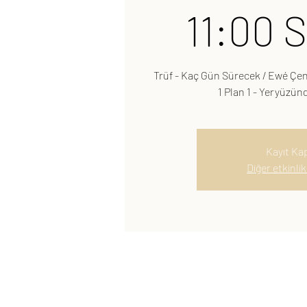
11:00 
Trüf - Kaç Gün Sürecek / Ewé Çen
1 Plan 1 - Yeryüzünd
Kayıt Kap
Diğer etkinlik