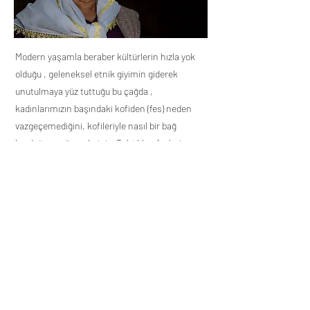
Modern yaşamla beraber kültürlerin hızla yok
olduğu , geleneksel etnik giyimin giderek
unutulmaya yüz tuttuğu bu çağda ,
kadınlarımızın başındaki kofiden (fes) neden
vazgeçemediğini, kofileriyle nasıl bir bağ
kurduğunu göreceksiniz. Taktıkları feslerin
ekonomik ve medeni durumlarını, mesleklerini
, inançlarını, etnik kimliklerini nasıl
şekillendirdiğine şahit olacaksınız.
Anadolunun renk renk motiflerini nakış gibi
işledikleri kofileriyle güçlü Anadolu kadının
portrelerini çizmeye çalıştım.
Fragmanı İzle
Ölüm Kozası / Cocoon of Death - Ezel avcı